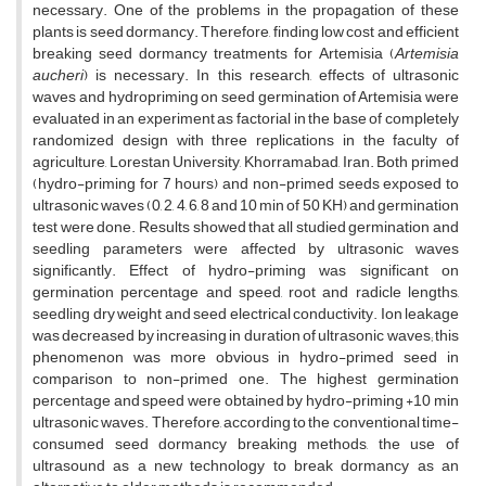
necessary. One of the problems in the propagation of these
plants is seed dormancy. Therefore, finding low cost and efficient
breaking seed dormancy treatments for Artemisia (
Artemisia
aucheri
) is necessary. In this research, effects of ultrasonic
waves and hydropriming on seed germination of Artemisia were
evaluated in an experiment as factorial in the base of completely
randomized design with three replications in the faculty of
agriculture, Lorestan University, Khorramabad, Iran. Both primed
(hydro-priming for 7 hours) and non-primed seeds exposed to
ultrasonic waves (0, 2, 4, 6, 8 and 10 min of 50 KH) and germination
test were done. Results showed that all studied germination and
seedling parameters were affected by ultrasonic waves
significantly. Effect of hydro-priming was significant on
germination percentage and speed, root and radicle lengths,
seedling dry weight and seed electrical conductivity. Ion leakage
was decreased by increasing in duration of ultrasonic waves; this
phenomenon was more obvious in hydro-primed seed in
comparison to non-primed one. The highest germination
percentage and speed were obtained by hydro-priming +10 min
ultrasonic waves. Therefore, according to the conventional time-
consumed seed dormancy breaking methods, the use of
ultrasound as a new technology to break dormancy as an