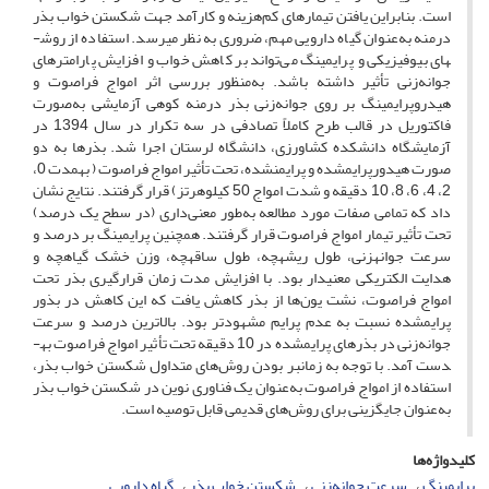
است. بنابراین یافتن تیمارهای کم‌هزینه و کارآمد جهت شکستن خواب بذر
درمنه به‌عنوان گیاه دارویی مهم، ضروری به نظر می­رسد. استفاده از روش­
های بیوفیزیکی و پرایمینگ می‌تواند بر کاهش خواب و افزایش پارامترهای
جوانه‌زنی تأثیر داشته باشد. به‌منظور بررسی اثر امواج فراصوت و
هیدروپرایمینگ بر روی جوانه‌زنی بذر درمنه کوهی آزمایشی به‌صورت
فاکتوریل در قالب طرح کاملاً تصادفی در سه تکرار در سال 1394 در
آزمایشگاه دانشکده کشاورزی، دانشگاه لرستان اجرا شد. بذرها به دو
صورت هیدورپرایم­شده و پرایم­نشده، تحت تأثیر امواج فراصوت ( به­مدت 0،
2، 4، 6، 8، 10 دقیقه و شدت امواج 50 کیلوهرتز) قرار گرفتند. نتایج نشان
داد که تمامی صفات مورد مطالعه به‌طور معنی‌داری (در سطح یک درصد)
تحت تأثیر تیمار امواج فراصوت قرار گرفتند. همچنین پرایمینگ بر درصد و
سرعت جوانه­زنی، طول ریشه­چه، طول ساقه­چه، وزن خشک گیاه­چه و
هدایت الکتریکی معنی­دار بود. با افزایش مدت زمان قرارگیری بذر تحت
امواج فراصوت، نشت یون‌ها از بذر کاهش یافت که این کاهش در بذور
پرایم­شده نسبت به عدم پرایم مشهودتر بود. بالاترین درصد و سرعت
جوانه‌زنی در بذرهای پرایم­شده در 10 دقیقه تحت تأثیر امواج فراصوت به­
دست آمد. با توجه به زمان­بر بودن روش‌های متداول شکستن خواب بذر،
استفاده از امواج فراصوت به‌عنوان یک فناوری نوین در شکستن خواب بذر
به‌عنوان جایگزینی برای روش‌های قدیمی قابل توصیه است.
کلیدواژه‌ها
پرایمینگ
سرعت جوانه‌زنی
شکستن خواب بذر
گیاه دارویی