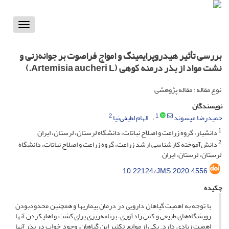
Toggle
vigation
بررسی تأثیر هیدروپرایمینگ و امواج فراصوت بر جوانه‌زنی و
نشت مواد از بذر درمنه کوهی (Artemisia aucheri L.)
نوع مقاله : مقاله پژوهشی
نویسندگان
2
1
حمیدرضا عیسوند
الهام لطیفی‌نیا
1
دانشیار، گروه زراعت و اصلاح نباتات، دانشگاه لرستان، لرستان، ایران
2
دانش‌آموخته کارشناسی ارشد زراعت، گروه زراعت و اصلاح نباتات، دانشگاه
لرستان، لرستان، ایران
10.22124/JMS.2020.4556
چکیده
با توجه به اهمیت گیاهان دارویی در درمان بیماری­ها و همچنین محدودبودن
رویشگاه‌های طبیعی و کمی زادآوری، برنامه‌ریزی برای کشت و اهلی­کردن آن­ها
اهمیت زیادی دارد. یکی از موانع تکثیر این گیاهان، وجود خواب در بذر آن­ها