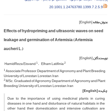
20.1001.1.24763780.1399.7.2.5.9
عنوان مقاله
[English]
Effects of hydropriming and ultrasonic waves on seed
leakage and germination of Artemisia (Artemisia
aucheri L.)
نویسندگان
[English]
1
2
HamidReza Eisvand
Elham Latifinia
1
Associate Professor, Department of Agronomy and Plant Breeding,
University of Lorestan, Lorestan, Iran
2
MSc. Graduated of Agronomy, Department of Agronomy and Plant
Breeding, University of Lorestan, Lorestan, Iran
چکیده
[English]
Due to the importance of using medicinal plants in curing
diseases in one hand and disturbance of natural habitats in the
other hand, their domestication and intensive cultivation are