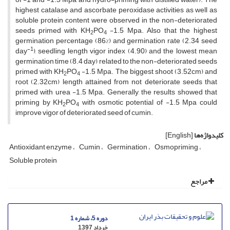
highest catalase and ascorbate peroxidase activities as well as
soluble protein content were observed in the non-deteriorated
seeds primed with KH
PO
-1.5 Mpa. Also that the highest
2
4
germination percentage (86%) and germination rate (2.34 seed
-1
day
), seedling length vigor index (4.90) and the lowest mean
germination time (8.4 day) related to the non-deteriorated seeds
primed with KH
PO
-1.5 Mpa. The biggest shoot (3.52cm) and
2
4
root (2.32cm) length attained from not deteriorate seeds that
primed with urea -1.5 Mpa. Generally, the results showed that
priming by KH
PO
with osmotic potential of -1.5 Mpa could
2
4
improve vigor of deteriorated seed of cumin.
کلیدواژه‌ها
[English]
Antioxidant enzyme
Cumin
Germination
Osmopriming
Soluble protein
مراجع
دوره 5، شماره 1
خرداد 1397