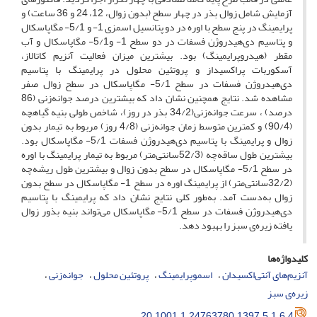
آزمایش شامل زوال بذر در چهار سطح (بدون زوال، 12، 24 و 36 ساعت) و
پرایمینگ در پنج سطح با اوره در دو پتانسیل اسمزی 1- و 5/1- مگاپاسکال
و پتاسیم ‌دی‌هیدروژن ‌فسفات در دو سطح 1- و5/1- مگاپاسکال و آب
مقطر (هیدروپرایمینگ) بود. بیشترین میزان فعالیت آنزیم کاتالاز،
آسکوربات پراکسیداز و پروتئین محلول در پرایمینگ با پتاسیم
‌دی‌هیدروژن فسفات در سطح 5/1- مگاپاسکال در سطح زوال صفر
مشاهده شد. نتایج همچنین نشان داد که بیشترین درصد جوانه‌زنی (86
درصد) ، سرعت جوانه‌زنی(34/2 بذر در روز)، شاخص طولی بنیه گیاهچه
(90/4) و کمترین متوسط زمان جوانه‌زنی (4/8 روز) مربوط به تیمار بدون
زوال و پرایمینگ با پتاسیم ‌دی‌هیدروژن ‌فسفات 5/1- مگاپاسکال بود.
بیشترین طول ساقه‌چه (52/3سانتی‌متر) مربوط به تیمار پرایمینگ با اوره
در سطح 5/1- مگاپاسکال در سطح بدون زوال و بیشترین طول ریشه‌چه
(32/2سانتی‌متر) از پرایمینگ اوره در سطح 1- مگاپاسکال در سطح بدون
زوال به‌دست آمد. به‌طور کلی نتایج نشان داد که پرایمینگ با پتاسیم
‌دی‌هیدروژن ‌فسفات در سطح 5/1- مگاپاسکال می‌تواند بنیه بذور زوال
یافته زیره‌ی سبز را بهبود دهد.
کلیدواژه‌ها
آنزیم‌های آنتی‌اکسیدان
اسموپرایمینگ
پروتئین محلول
جوانه‌زنی
زیره‌ی سبز
20.1001.1.24763780.1397.5.1.6.4