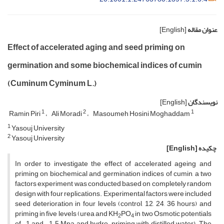
عنوان مقاله
[English]
Effect of accelerated aging and seed priming on
germination and some biochemical indices of cumin
(Cuminum Cyminum L.)
نویسندگان
[English]
1
2
1
Ramin Piri
Ali Moradi
Masoumeh Hosini Moghaddam
1
Yasouj University
2
Yasouj University
چکیده
[English]
In order to investigate the effect of accelerated ageing and
priming on biochemical and germination indices of cumin, a two
factors experiment was conducted based on completely random
design with four replications. Experimental factors were included
seed deterioration in four levels (control, 12, 24, 36 hours) and
priming in five levels (urea and KH
PO
in two Osmotic potentials
2
4
of -1 and -1.5 Mpa, and hydro-priming with distilled water). The