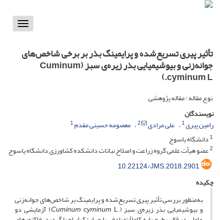
Toggle
vigation
تأثیر پیری تسریع‌شده و پرایمینگ بذر بر برخی شاخص‌های
جوانه‌زنی و بیوشیمیایی بذر زیره‌‌‌‌‌ی سبز (Cuminum
cyminum L.)
نوع مقاله : مقاله پژوهشی
نویسندگان
1
2
1
رامین پیری
علی مرادی
معصومه حسینی مقدم
1
دانشگاه یاسوج
2
عضو هیأت علمی گروه زراعت و اصلاح نباتات دانشکده کشاورزی دانشگاه یاسوج
10.22124/JMS.2018.2901
چکیده
به‌منظور بررسی تأثیر پیری تسریع‌شده و پرایمینگ بر شاخص‌های جوانه‌زنی
و بیوشیمیایی بذر زیره‌ی سبز (.
Cuminum cyminum
L) آزمایشی دو
عاملی در قالب طرح پایه کاملاً تصادفی با چهار تکرار اجرا گردید. فاکتورهای