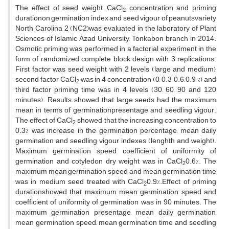
The effect of seed weight, CaCl
concentration and priming
2
durationon germination index and seed vigour of peanutsvariety
North Carolina 2 (NC2)was evaluated in the laboratory of Plant
Sciences of Islamic Azad University, Tonkabon branch in 2014.
Osmotic priming was performed in a factorial experiment in the
form of randomized complete block design with 3 replications.
First factor was seed weight with 2 levels (large and medium),
second factor CaCl
was in 4 concentration (0, 0.3, 0.6, 0.9 %) and
2
third factor priming time was in 4 levels (30, 60, 90 and 120
minutes). Results showed that large seeds had the maximum
mean in terms of germinationpresentage and seedling vigour.
The effect of CaCl
showed that the increasing concentration to
2
0.3% was increase in the germination percentage, mean daily
germination and seedling vigour indexes (lenghth and weight).
Maximum germination speed, coefficient of uniformity of
germination and cotyledon dry weight was in CaCl
0.6%. The
2
maximum mean germination speed and mean germination time
was in medium seed treated with CaCl
0.9%.Effect of priming
2
durationshowed that maximum mean germination speed and
coefficient of uniformity of germination was in 90 minutes. The
maximum germination presentage, mean daily germination,
mean germination speed, mean germination time and seedling