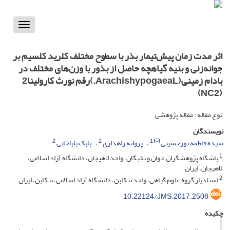
Toggle
vigation
اثر مدت زمان پیش‌تیمار بذر با سطوح مختلف کلرید کلسیم بر
جوانه‌زنی و بنیه گیاهچه حاصل از بذور با وزن‌های مختلف در
بادام زمینی(ArachishypogaeaL.)رقم نورث کارولینا2
(NC2)
نوع مقاله : مقاله پژوهشی
نویسندگان
2
2
1
سیده فاطمه نورحسینی
پروانه راهداری
بابک باباخانی
1
باشگاه پژوهشگران جوان و نخبگان، واحد لاهیجان، دانشگاه آزاد اسلامی،
لاهیجان، ایران
2
استادیار گروه علوم گیاهی، واحد تنکابن، دانشگاه آزاد اسلامی، تنکابن، ایران
10.22124/JMS.2017.2508
چکیده