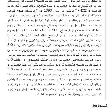
به منظور بررسی اثرات وزن بذر،مقدار کلرید کلسیم و مدت زمان پیش­تیمار
بذر بر ویژگی­های مرتبط به جوانه­زنی و بنیه گیاهچه بادام­زمینی رقم نورث
کارولینا 2 (NC2) آزمایشی در سال 1393 در آزمایشگاه علوم گیاهی
دانشگاه آزاد اسلامی واحد تنکابن انجام گرفت. آزمون پیش­تیمار اسمزی با
استفاده از آزمایش فاکتوریل با طرح پایه بلوک­های کامل تصادفی با سه تکرار
انجام شد. عامل اول وزن بذربادو سطح متوسط و درشت، عامل دوم
غلظتکلرید کلسیم در چهار سطح (0، 3/0، 6/0 و 9/0درصد) و عامل سوم
مدت زمان پیش­تیمار بذر در چهار سطح (30، 60، 90 و 120 دقیقه)
بودند.نتایج نشان داد که بذرهای درشت دارای بیشترین میانگین­ها از لحاظ
درصد جوانه­زنی و بنیه گیاهچه بودند. افزایش غلظت کلرید کلسیم به 3/0
باعث افزایش شاخص­های درصد جوانه­زنی، متوسط جوانه­زنی روزانه، شاخص
بنیه وزنی و طولی گیاهچه گردید. همچنین بیشترین مقادیر سرعت جوانه­
زنی، ضریب یکنواختی جوانه­زنی و وزن خشک کوتیلدون در غلظت 6/0
درصد کلرید کلسیم مشاهده گردید. بیشترین میانگین سرعت جوانه­زنی و
متوسط زمان جوانه­زنی در بذرهای متوسط تیمار شده در کلرید کلسیم 9/0
درصد بدست آمد. اثر مدت زمان پیش­تیمار نیز حاکی از آن بود که مدت 90
دقیقه پیش­تیمار بیشترین میانگین سرعت جوانه­زنی وضریب یکنواختی
جوانه­زنی و مدت زمان 120 دقیقه پیش­تیمار بیشترین درصد جوانه­زنی،
متوسط جوانه­زنی روزانه، میانگین سرعت جوانه­زنی، متوسط زمان جوانه­زنی،
شاخص بنیه طولی و وزنی گیاهچه را به همراه داشت.
کلیدواژه‌ها