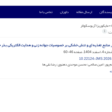
ویسندگان
ارسال مقاله
داوران
تماس با ما
 =
مایکوریزا آربوسکولار
1
ات:
 منابع تغذیه ای و تنش خشکی بر خصوصیات جوانه زنی و هدایت الکتریکی بذر حاصل از گیاه م
46-60
10.22124/JMS.2026
م پور؛ امین صالحی؛ محسن موحدی دهنوی؛ رضا نقی ها
ه