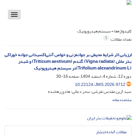
Toggle
vigation
کلیدواژه‌ها =
سیستم هیدروپونیک
1
تعداد مقالات:
ارزیابی اثر شرایط محیطی بر جوانه‌زنی و خواص آنتی‌اکسیدانی جوانه خوراکی
بذر ماش (Vigna radiata), گندم (Triticum aestivum) و شبدر
(Trifolium alexandrinum L)در سیستم هیدروپونیک
دوره 12، شماره 4، اسفند 1404، صفحه
16-30
10.22124/JMS.2026.9712
سید آرین مقدس تفرشی؛ سحر دعائی؛ هادی رهاننده
مشاهده مقاله
مقالات آماده انتشار