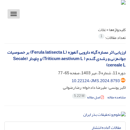
Toggle
vigation
کلیدواژه‌ها =
غلات
1
تعداد مقالات:
ارزیابی اثر عصاره گیاه دارویی آنغوزه (Ferula latisecta L) بر خصوصیات
جوانه‌زنی و رشدی گندم ( Triticum aestivum L) و چاودار (Secale
cereale L)
دوره 11، شماره 3، مهر 1403، صفحه
65-77
10.22124/JMS.2024.8793
اکبر یونسی؛ علیرضا دادخواه؛ رضا رضوانی
5.22 M
مشاهده مقاله
اصل مقاله
مقالات آماده انتشار