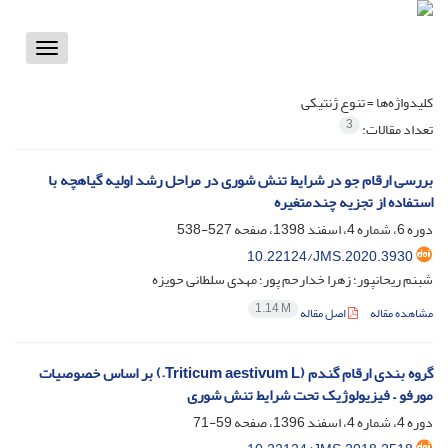
Toggle
vigation
کلیدواژه‌ها =
تنوع ژنتیکی
3
تعداد مقالات:
بررسی ارقام جو در شرایط تنش شوری در مراحل رشد اولیه گیاهچه با
استفاده از تجزیه چندمتغیره
دوره 6، شماره 4، اسفند 1398، صفحه
527-538
10.22124/JMS.2020.3930
شبنم ریحانپور؛ زهرا خدارحم پور؛ مهدی سلطانی حویزه
1.14 M
مشاهده مقاله
اصل مقاله
گروه ‏بندی ارقام گندم (Triticum aestivum L.) بر اساس خصوصیات
مورفو – فیزیولوژیک تحت شرایط تنش شوری
دوره 4، شماره 4، اسفند 1396، صفحه
59-71