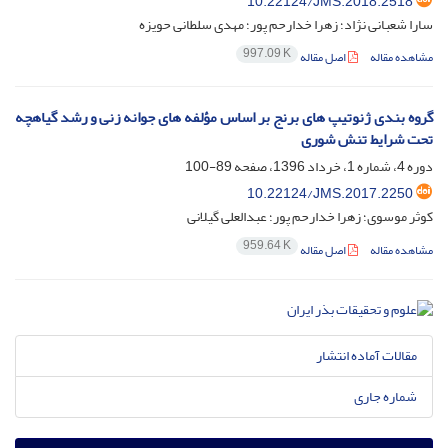
10.22124/JMS.2018.2518
سارا شعبانی نژاد؛ زهرا خدارحم پور؛ مهدی سلطانی حویزه
997.09 K
مشاهده مقاله
اصل مقاله
گروه ‏بندی ژنوتیپ ‏های برنج بر اساس مؤلفه‏ های جوانه‏ زنی و رشد گیاهچه
تحت شرایط تنش شوری
دوره 4، شماره 1، خرداد 1396، صفحه
89-100
10.22124/JMS.2017.2250
کوثر موسوی؛ زهرا خدارحم‏ پور؛ عبدالعلی گیلانی
959.64 K
مشاهده مقاله
اصل مقاله
مقالات آماده انتشار
شماره جاری