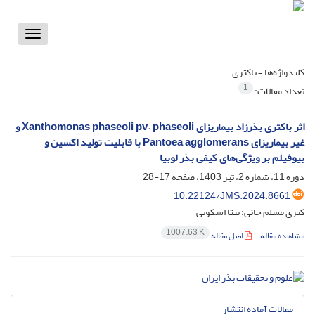
Toggle
vigation
کلیدواژه‌ها =
باکتری
1
تعداد مقالات:
اثر باکتری بذرزاد بیماریزای Xanthomonas phaseoli pv. phaseoli و
غیر بیماریزای Pantoea agglomerans با قابلیت تولید اکسین و
بیوفیلم بر ویژگی‌های کیفی بذر لوبیا
دوره 11، شماره 2، تیر 1403، صفحه
17-28
10.22124/JMS.2024.8661
کبری مسلم خانی؛ بیتا اسکویی
1007.63 K
مشاهده مقاله
اصل مقاله
مقالات آماده انتشار