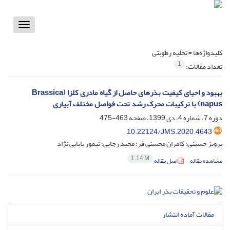
Toggle
vigation
کلیدواژه‌ها =
تخلیه رطوبتی
1
تعداد مقالات:
بهبود و احیای کیفیت بذرهای حاصل از گیاه مادری کلزا (Brassica
napus) با ترکیبات محرک رشد تحت فواصل‏ مختلف آبیاری
دوره 7، شماره 4، دی 1399، صفحه
463-475
10.22124/JMS.2020.4643
پرویز حسینی؛ کامران محسنی ‏فر؛ مجید رجایی؛ تیمور بابایی نژاد
1.14 M
مشاهده مقاله
اصل مقاله
مقالات آماده انتشار