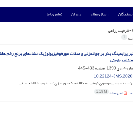
ویسندگان
ارسال مقاله
داوران
تماس با ما
 =
ظرفیت زراعی
1
ات:
مختلف‌رطوبتی
433-445
10.22124/JMS.2020
ی؛ سید موسی موسوی کوهی؛ عبدالله بیک خورمیزی؛ سید وجیه الله حسینی
1.19 M
ه
اصل مقاله