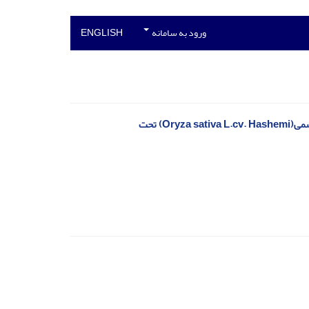
ورود به سامانه
ENGLISH
بررسی تاثیر پرایمینگ بذر بر جوانه‌زنی و صفات مورفوفیزیولوژیک نشاءهای برنج رقم هاشمی(Oryza sativa L.cv. Hashemi) تحت