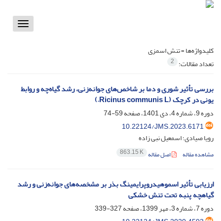
Toggle
vigation
کلیدواژه‌ها =
تنش اسمزی
2
تعداد مقالات:
بررسی تأثیر شوری و دما بر شاخص‌های جوانه‌زنی، رشد گیاه‌چه و روابط
یونی در کرچک (Ricinus communis L.)
دوره 9، شماره 4، دی 1401، صفحه
59-74
10.22124/JMS.2023.6171
رویا صیادی؛ اسمعیل نبی زاده
863.15 K
مشاهده مقاله
اصل مقاله
ارزیابی تأثیر اسموهیدروپرایمینگ بذر بر مشخصه‌های جوانه‌زنی و رشد
گیاهچه پنبه تحت تنش خشکی
دوره 7، شماره 3، مهر 1399، صفحه
327-339