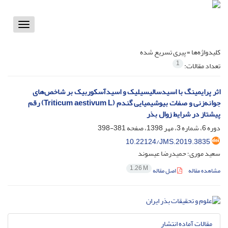
Toggle
vigation
کلیدواژه‌ها =
پیری تسریع شده
1
تعداد مقالات:
اثر پرایمینگ با اسیدسالیسیلیک و اسیدآسکوربیک بر شاخص‌های
جوانه‌زنی و صفات بیوشیمیایی گندم (Triticum aestivum L) رقم
پیشتاز در شرایط زوال بذر
دوره 6، شماره 3، مهر 1398، صفحه
381-398
10.22124/JMS.2019.3835
سعید موری؛ حمیدرضا عیسوند
1.26 M
مشاهده مقاله
اصل مقاله
مقالات آماده انتشار