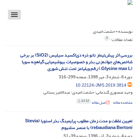
Toggle
vigation
نویسنده =
حشمت امیدی
4
تعداد مقالات:
بررسی اثر پیش‌تیمار نانو ذره‌ دی‌اکسید سیلیس (SiO2) بر برخی
شاخص‌های جوانه‌زنی بذر و خصوصیات بیوشیمیایی گیاهچه سویا
(Glycine max L.) رقم ویلیامز تحت تنش شوری
دوره 6، شماره 3، مهر 1398، صفحه
299-316
10.22124/JMS.2019.3814
وحید منصوری گندمانی؛ حشمت امیدی؛ عبدالامیر بستانی
1.44 M
مشاهده مقاله
اصل مقاله
تعیین غلظت و مدت زمان مطلوب پرایمینگ بذر استویا (Stevia
rebaudiana Bertoni) با عنصر سلنیوم
دوره 4، شماره 3، آذر 1396، صفحه
39-51