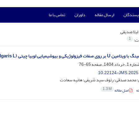
ویسندگان
ارسال مقاله
داوران
تماس با ما
لیلا صدیقی
1
ات:
لوژیکی و بیوشیمیایی لوبیا چیتی (Phaseolus vulgaris L.) رقم صدری تحت تنش شوری
65-76
10.22124/JMS.2025
ی؛ محمد صدقی؛ رئوف سید شریفی؛ هانیه سعادت
1.3 M
ه
اصل مقاله