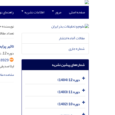
صفحه اصلی
مرور
اطلاعات نشریه
راهنمای ن
نویسنده =
تعداد مقال
مقالات آماده انتشار
تاثیر پرایمینگ با ویتامین U بر روی صفات فیزو
شماره جاری
دوره 12، شماره 1، خرداد 1404، صفحه
.8929
شماره‌های پیشین نشریه
لیلا صدیق
مشاهده مقال
دوره 12 (1404)
دوره 11 (1403)
دوره 10 (1402)