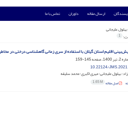
ویسندگان
ارسال مقاله
داوران
تماس با ما
بهلول علیجانی
1
ات:
یش‌بینی اقلیم استان گیلان با استفاده از سری زمانی گاهشناسی درختی در مخاطر
145-159
10.22124/JMS.2021
اد؛ بهلول علیجانی؛ مهری اکبری؛ محمد سلیقه
1.65 M
ه
اصل مقاله