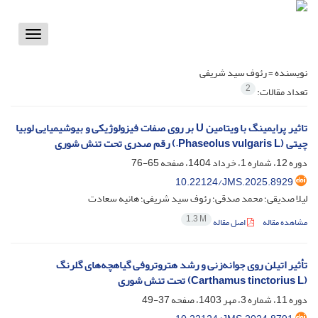
Toggle
vigation
نویسنده =
رئوف سید شریفی
2
تعداد مقالات:
تاثیر پرایمینگ با ویتامین U بر روی صفات فیزولوژیکی و بیوشیمیایی لوبیا
چیتی (Phaseolus vulgaris L.) رقم صدری تحت تنش شوری
دوره 12، شماره 1، خرداد 1404، صفحه
65-76
10.22124/JMS.2025.8929
لیلا صدیقی؛ محمد صدقی؛ رئوف سید شریفی؛ هانیه سعادت
1.3 M
مشاهده مقاله
اصل مقاله
تأثیر اتیلن روی جوانه‌زنی و رشد هتروتروفی گیاهچه‌های گلرنگ
(Carthamus tinctorius L) تحت تنش شوری
دوره 11، شماره 3، مهر 1403، صفحه
37-49