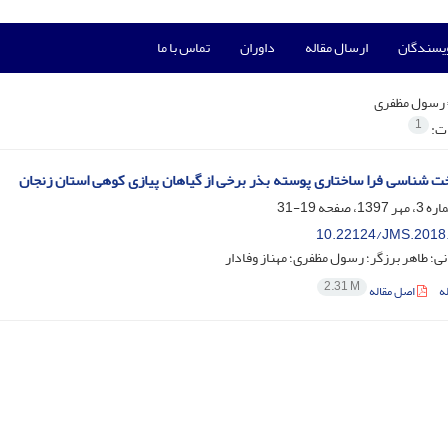
ویسندگان
ارسال مقاله
داوران
تماس با ما
رسول مظفری
1
ات:
خت‌ شناسی فرا ساختاری پوسته بذر برخی از گیاهان پیازی کوهی استان زنجان
19-31
10.22124/JMS.2018
نی؛ طاهر برزگر؛ رسول مظفری؛ مهناز وفادار
2.31 M
ه
اصل مقاله