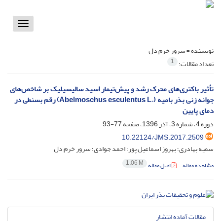
Toggle
vigation
نویسنده =
سرور خرم دل
1
تعداد مقالات:
تأثیر باکتری‌های محرک رشد و پیش‌تیمار اسید سالیسیلیک بر شاخص‌های
جوانه زنی بذر بامیه (.Abelmoschus esculentus L) رقم بسنطی در
دمای پایین
دوره 4، شماره 3، آذر 1396، صفحه
77-93
10.22124/JMS.2017.2509
سمیه بهادری؛ بهروز اسماعیل پور؛ احمد جوادی؛ سرور خرم دل
1.06 M
مشاهده مقاله
اصل مقاله
مقالات آماده انتشار