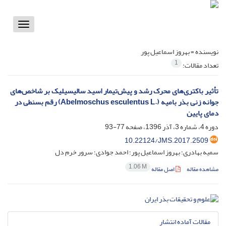
Toggle
vigation
نویسنده =
بهروز اسماعیل پور
1
تعداد مقالات:
تأثیر باکتری‌های محرک رشد و پیش‌تیمار اسید سالیسیلیک بر شاخص‌های
جوانه زنی بذر بامیه (.Abelmoschus esculentus L) رقم بسنطی در
دمای پایین
دوره 4، شماره 3، آذر 1396، صفحه
77-93
10.22124/JMS.2017.2509
سمیه بهادری؛ بهروز اسماعیل پور؛ احمد جوادی؛ سرور خرم دل
1.06 M
مشاهده مقاله
اصل مقاله
مقالات آماده انتشار