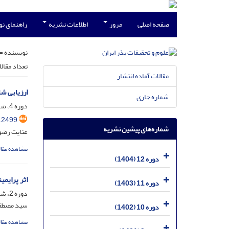
صفحه اصلی
مرور
اطلاعات نشریه
راهنمای ن
نویسنده =
تعداد مقال
مقالات آماده انتشار
ارزیابی شا
شماره جاری
دوره 4، شماره 2، شهریور 1396، صفحه
.2499
شماره‌های پیشین نشریه
عنایت رضو
مشاهده مقال
دوره 12 (1404)
اثر پرایمینگ مات
دوره 11 (1403)
دوره 2، شماره 1، فروردین 1394، صفحه
سید مصطفی
دوره 10 (1402)
مشاهده مقال