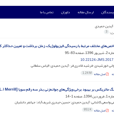
ویسندگان
ارسال مقاله
داوران
تماس با ما
آیدین حمیدی
3
ات:
خص‌های مختلف مرتبط با رسیدگی فیزیولوژیک، زمان برداشت و تعیین حداکثر کیفیت بذر 
83-95
10.22124/JMS.2017
انی خورشیدی؛ فرشید قادری فر؛ آیدین حمیدی؛ الیاس سلطانی
1.24 M
ه
اصل مقاله
ریکس بر بهبود برخی ویژگی‌های جوانه‌زنی بذر سه رقم سویا [Glycine max (L.) Merrill] رشد یافته تحت شرایط آبیاری محدود
1-14
 واسعی کاشانی؛ آیدین حمیدی؛ حسین حیدری شریف‌آباد؛ جهانفر دانشیان
951 K
ه
اصل مقاله