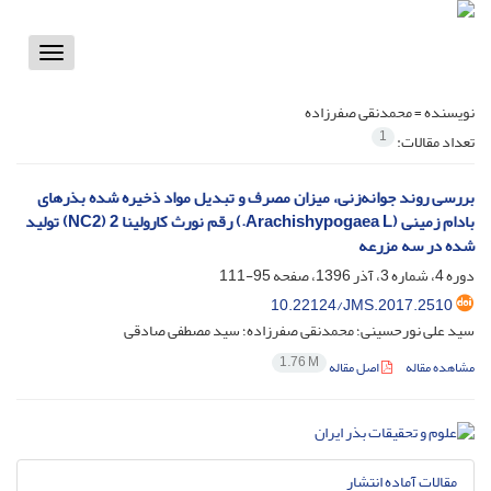
Toggle
vigation
نویسنده =
محمدنقی صفرزاده
1
تعداد مقالات:
بررسی روند جوانه‌زنی، میزان مصرف و تبدیل مواد ذخیره شده بذرهای
بادام زمینی (Arachishypogaea L.) رقم نورث کارولینا 2 (NC2) تولید
شده در سه مزرعه
دوره 4، شماره 3، آذر 1396، صفحه
95-111
10.22124/JMS.2017.2510
سید علی نورحسینی؛ محمدنقی صفرزاده؛ سید مصطفی صادقی
1.76 M
مشاهده مقاله
اصل مقاله
مقالات آماده انتشار