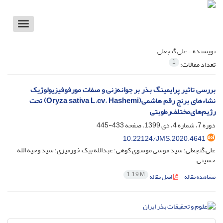
Toggle
vigation
نویسنده =
علی گنجعلی
1
تعداد مقالات:
بررسی تاثیر پرایمینگ بذر بر جوانه‌زنی و صفات مورفوفیزیولوژیک
نشاءهای برنج رقم هاشمی(Oryza sativa L.cv. Hashemi) تحت
رژیم‌های‌مختلف‌رطوبتی
دوره 7، شماره 4، دی 1399، صفحه
433-445
10.22124/JMS.2020.4641
علی گنجعلی؛ سید موسی موسوی کوهی؛ عبدالله بیک خورمیزی؛ سید وجیه الله
حسینی
1.19 M
مشاهده مقاله
اصل مقاله